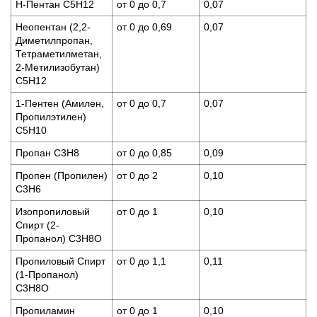
Н-Пентан С5Н12
от 0 до 0,7
0,07
Неопентан (2,2-
от 0 до 0,69
0,07
Диметилпропан,
Тетраметилметан,
2-Метилизобутан)
С5Н12
1-Пентен (Амилен,
от 0 до 0,7
0,07
Пропилэтилен)
С5Н10
Пропан C3H8
от 0 до 0,85
0,09
Пропен (Пропилен)
от 0 до 2
0,10
C3H6
Изопропиловый
от 0 до 1
0,10
Спирт (2-
Пропанол) C3H8O
Пропиловый Спирт
от 0 до 1,1
0,11
(1-Пропанол)
C3H8O
Пропиламин
от 0 до 1
0,10