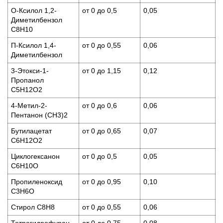
О-Ксилол 1,2-
от 0 до 0,5
0,05
Диметилбензол
C8H10
П-Ксилол 1,4-
от 0 до 0,55
0,06
Диметилбензол
3-Этокси-1-
от 0 до 1,15
0,12
Пропанол
C5H12O2
4-Метил-2-
от 0 до 0,6
0,06
Пентанон (СН3)2
Бутилацетат
от 0 до 0,65
0,07
C6H12O2
Циклогексанон
от 0 до 0,5
0,05
C6H10O
Пропиленоксид
от 0 до 0,95
0,10
C3H6O
Стирол C8H8
от 0 до 0,55
0,06