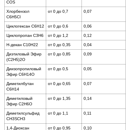
COS
Хлорбензол
от 0 до 0,7
0,07
C6H5Cl
Циклогексан C6H12
от 0 до 0,6
0,06
Циклопропан C3H6
от 0 до 1,2
0,12
Н-декан С10Н22
от 0 до 0,35
0,04
Диэтиловый Эфир
от 0 до 0,85
0,09
(C2H5)2O
Диизопропиловый
от 0 до 0,5
0,05
Эфир C6H14O
Диметилбутан
от 0 до 0,65
0,07
С6Н14
Диметиловый
от 0 до 1,35
0,14
Эфир C2H6O
Диметилсульфид
от 0 до 1,1
0,11
CH3SCH3
1,4-Диоксан
от 0 до 0,95
0,10