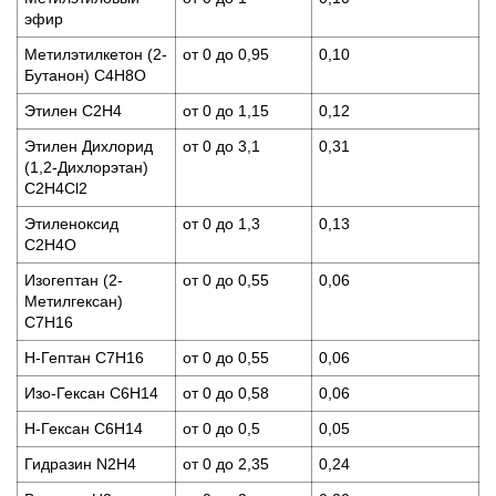
эфир
Метилэтилкетон (2-
от 0 до 0,95
0,10
Бутанон) C4H8O
Этилен C2H4
от 0 до 1,15
0,12
Этилен Дихлорид
от 0 до 3,1
0,31
(1,2-Дихлорэтан)
C2H4Cl2
Этиленоксид
от 0 до 1,3
0,13
C2H4O
Изогептан (2-
от 0 до 0,55
0,06
Метилгексан)
C7H16
Н-Гептан C7H16
от 0 до 0,55
0,06
Изо-Гексан C6H14
от 0 до 0,58
0,06
Н-Гексан C6H14
от 0 до 0,5
0,05
Гидразин N2H4
от 0 до 2,35
0,24