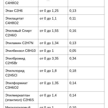
C4H8O2
Этан C2H6
от 0 до 1,25
0,13
Этилацетат
от 0 до 1,1
0,11
C4H8O2
Этиловый Спирт
от 0 до 1,55
0,16
C2H6O
Этиламин C2H7N
от 0 до 1,34
0,13
Этилбензол C8H10
от 0 до 1
0,05
Этилбромид
от 0 до 3,35
0,34
C2H5Br
Этилхлорид
от 0 до 1,8
0,18
C2H5Cl
Этилформиат
от 0 до 1,35
0,14
C3H6O2
Этилмеркаптан
от 0 до 1,4
0,14
(этантиол) C2H6S
Метилэтиловый
от 0 до 1
0,10