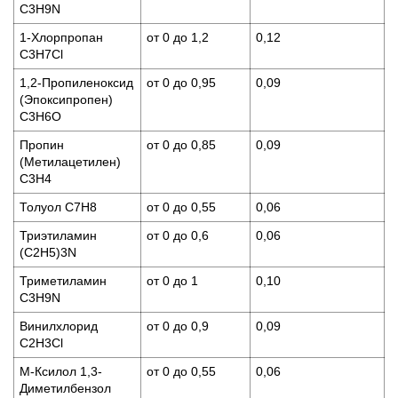
C3H9N
1-Хлорпропан
от 0 до 1,2
0,12
C3H7Cl
1,2-Пропиленоксид
от 0 до 0,95
0,09
(Эпоксипропен)
C3H6O
Пропин
от 0 до 0,85
0,09
(Метилацетилен)
C3H4
Толуол C7H8
от 0 до 0,55
0,06
Триэтиламин
от 0 до 0,6
0,06
(С2H5)3N
Триметиламин
от 0 до 1
0,10
C3H9N
Винилхлорид
от 0 до 0,9
0,09
C2H3Cl
М-Ксилол 1,3-
от 0 до 0,55
0,06
Диметилбензол