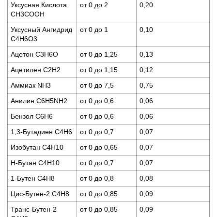
Уксусная Кислота
oт 0 до 2
0,20
CH3COOH
Уксусный Ангидрид
oт 0 до 1
0,10
C4H6O3
Ацетон C3H6O
oт 0 до 1,25
0,13
Ацетилен C2H2
oт 0 до 1,15
0,12
Аммиак NH3
oт 0 до 7,5
0,75
Анилин C6H5NH2
от 0 до 0,6
0,06
Бензол C6H6
от 0 до 0,6
0,06
1,3-Бутадиен С4Н6
от 0 до 0,7
0,07
Изобутан C4H10
от 0 до 0,65
0,07
Н-Бутан C4H10
от 0 до 0,7
0,07
1-Бутен С4Н8
от 0 до 0,8
0,08
Цис-Бутен-2 С4Н8
от 0 до 0,85
0,09
Транс-Бутен-2
от 0 до 0,85
0,09