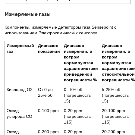
Измеряемые газы
Компоненты, измеряемые детектором газа Sensepoint c
использованием Электрохимических сенсоров
Измеряемый
Диапазон
Диапазон
Диапазон
газ
показаний
измерений, в
измерений, в
котром
котром
нормируются
нормируются
характеристики
характеристик
приведенной
относительной
погрешности %
погрешности %
Кислород О2
От 0 до
0 - 5% об.
5-25% об.
25% об.
(погрешность
(погрешность
±5)
±5)
Оксид
0-100 ppm
0-20 ppm
20-100 ppm
углерода СО
(погрешность
(погрешность
±15)
±15)
Оксид
0-200 ppm
0-20 ppm
20-200 ppm