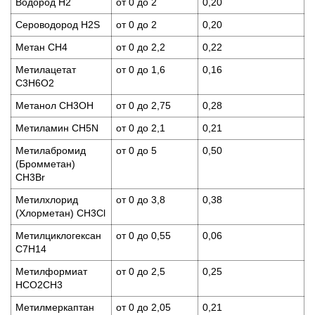
Водород Н2
от 0 до 2
0,20
Сероводород H2S
от 0 до 2
0,20
Метан CH4
от 0 до 2,2
0,22
Метилацетат
от 0 до 1,6
0,16
С3Н6О2
Метанол CH3OH
от 0 до 2,75
0,28
Метиламин CH5N
от 0 до 2,1
0,21
Метилабромид
от 0 до 5
0,50
(Бромметан)
CH3Br
Метилхлорид
от 0 до 3,8
0,38
(Хлорметан) CH3Cl
Метилциклогексан
от 0 до 0,55
0,06
C7H14
Метилформиат
от 0 до 2,5
0,25
HCO2CH3
Метилмеркаптан
от 0 до 2,05
0,21