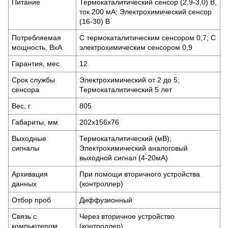
Питание
Термокаталитический сенсор (2,9-3,0) В,
ток 200 мА; Электрохимический сенсор
(16-30) В
Потребляемая
С термокаталитическим сенсором 0,7; С
мощность, ВхА
электрохимическим сенсором 0,9
Гарантия, мес.
12
Срок службы
Электрохимический от 2 до 5;
сенсора
Термокаталитический 5 лет
Вес, г
805
Габариты, мм
202х156х76
Выходные
Термокаталитический (мВ);
сигналы
Электрохимический аналоговый
выходной сигнал (4-20мА)
Архивация
При помощи вторичного устройства
данных
(контроллер)
Отбор проб
Диффузионный
Связь с
Через вторичное устройство
компьютером
(контроллер)