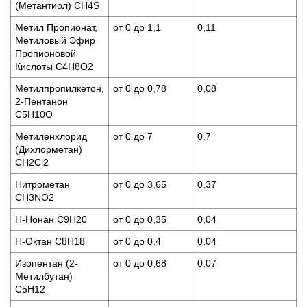
(Метантиол) СH4S
Метил Пропионат,
от 0 до 1,1
0,11
Метиловый Эфир
Пропионовой
Кислоты C4H8O2
Метилпропилкетон,
от 0 до 0,78
0,08
2-Пентанон
C5H10O
Метиленхлорид
от 0 до 7
0,7
(Дихлорметан)
CH2Cl2
Нитрометан
от 0 до 3,65
0,37
CH3NO2
Н-Нонан C9H20
от 0 до 0,35
0,04
Н-Октан C8H18
от 0 до 0,4
0,04
Изопентан (2-
от 0 до 0,68
0,07
Метилбутан)
C5H12