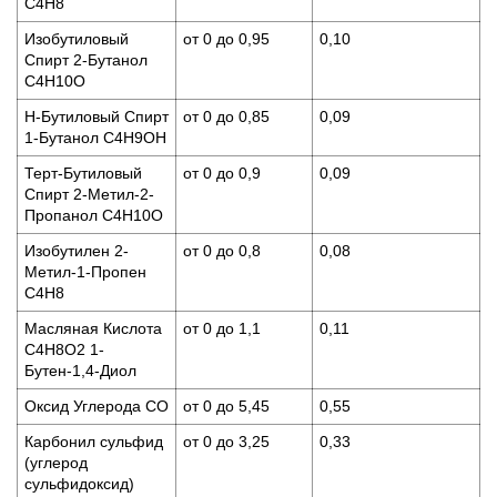
С4Н8
Изобутиловый
от 0 до 0,95
0,10
Спирт 2-Бутанол
C4H10O
Н-Бутиловый Спирт
от 0 до 0,85
0,09
1-Бутанол С4H9OH
Терт-Бутиловый
от 0 до 0,9
0,09
Спирт 2-Метил-2-
Пропанол C4H10O
Изобутилен 2-
от 0 до 0,8
0,08
Метил-1-Пропен
C4H8
Масляная Кислота
от 0 до 1,1
0,11
С4Н8О2 1-
Бутен-1,4-Диол
Оксид Углерода CO
от 0 до 5,45
0,55
Карбонил сульфид
от 0 до 3,25
0,33
(углерод
сульфидоксид)