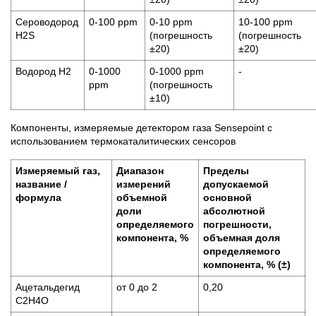
Сероводород
0-100 ppm
0-10 ppm
10-100 ppm
H2S
(погрешность
(погрешность
±20)
±20)
Водород Н2
0-1000
0-1000 ppm
-
ppm
(погрешность
±10)
Компоненты, измеряемые детектором газа Sensepoint c
использованием термокаталитических сенсоров
Измеряемый газ,
Диапазон
Пределы
название /
измерений
допускаемой
формула
объемной
основной
доли
абсолютной
определяемого
погрешности,
компонента, %
объемная доля
определяемого
компонента, % (±)
Ацетальдегид
oт 0 до 2
0,20
C2H4O