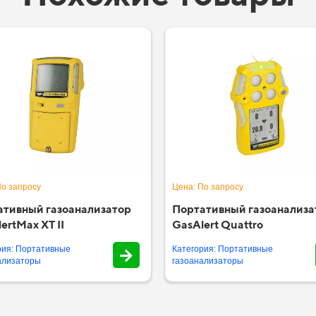
По запросу
Цена: По запросу
ативный газоанализатор
Портативный газоанализа
ertMax XT II
GasAlert Quattro
рия: Портативные
Категория: Портативные
ализаторы
газоанализаторы