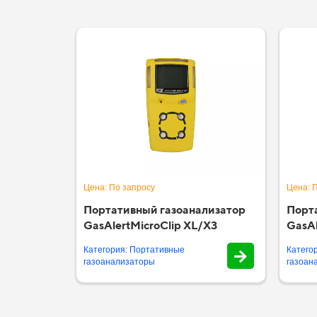
Цена: По запросу
Цена: 
Портативный газоанализатор
Порт
GasAlertMicroClip XL/X3
GasAl
Категория: Портативные
Катего
газоанализаторы
газоан