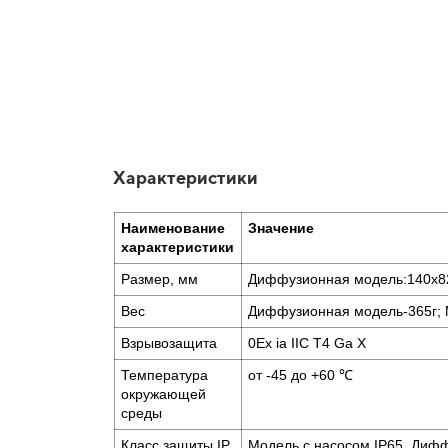
Характеристики
Наименование
Значение
характеристики
Размер, мм
Диффузионная модель:140х82
Вес
Диффузионная модель-365г; 
Взрывозащита
0Ex ia IIC T4 Ga X
Температура
от -45 до +60 ℃
окружающей
среды
Класс защиты IP
Модель с насосом IP65, Диф