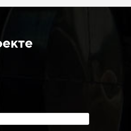
оекте