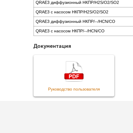
QRAE3 диффузионный НКПР/H2S/O2/SO2
QRAE3 с насосом НКПР/H2S/O2/SO2
QRAE3 диффузионный НКПР/--/HCN/CO
QRAE3 с насосом НКПР/--/HCN/CO
Документация
Руководство пользователя