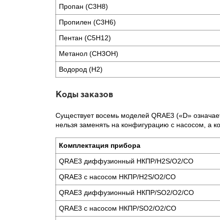
Пропан (C3H8)
Пропилен (C3H6)
Пентан (C5H12)
Метанол (CH3OH)
Водород (H2)
Коды заказов
Существует восемь моделей QRAE3 («D» означает
нельзя заменять на конфигурацию с насосом, а 
Комплектация прибора
QRAE3 диффузионный НКПР/H2S/O2/CO
QRAE3 с насосом НКПР/H2S/O2/CO
QRAE3 диффузионный НКПР/SO2/O2/CO
QRAE3 с насосом НКПР/SO2/O2/CO