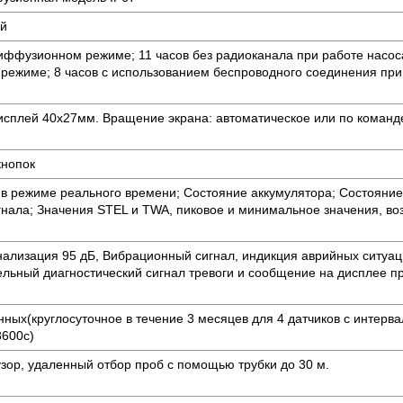
й
диффузионном режиме; 11 часов без радиоканала при работе насос
ежиме; 8 часов с использованием беспроводного соединения при 
сплей 40x27мм. Вращение экрана: автоматическое или по команд
кнопок
 в режиме реального времени; Состояние аккумулятора; Состояние 
игнала; Значения STEL и TWA, пиковое и минимальное значения, в
нализация 95 дБ, Вибрационный сигнал, индикция аврийных ситу
ельный диагностический сигнал тревоги и сообщение на дисплее п
ных(круглосуточное в течение 3 месяцев для 4 датчиков с интерв
3600с)
ор, удаленный отбор проб с помощью трубки до 30 м.