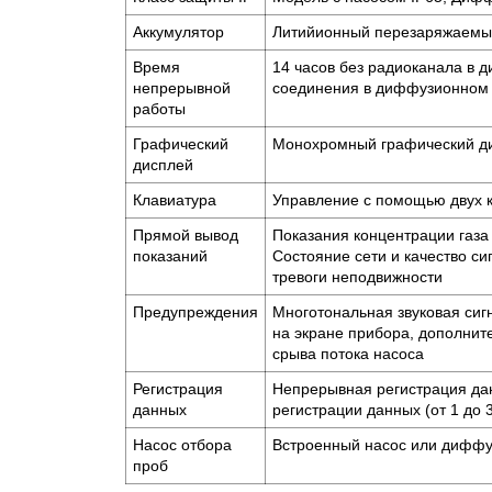
Аккумулятор
Литийионный перезаряжаемы
Время
14 часов без радиоканала в 
непрерывной
соединения в диффузионном р
работы
Графический
Монохромный графический ди
дисплей
Клавиатура
Управление с помощью двух 
Прямой вывод
Показания концентрации газа
показаний
Состояние сети и качество с
тревоги неподвижности
Предупреждения
Многотональная звуковая сиг
на экране прибора, дополнит
срыва потока насоса
Регистрация
Непрерывная регистрация дан
данных
регистрации данных (от 1 до 
Насос отбора
Встроенный насос или диффуз
проб