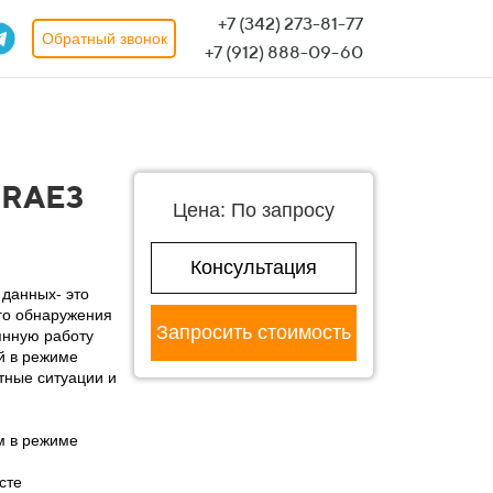
+7 (342) 273-81-77
Обратный звонок
+7 (912) 888-09-60
QRAE3
Цена: По запросу
Консультация
данных- это
го обнаружения
Запросить стоимость
оянную работу
й в режиме
тные ситуации и
м в режиме
сте