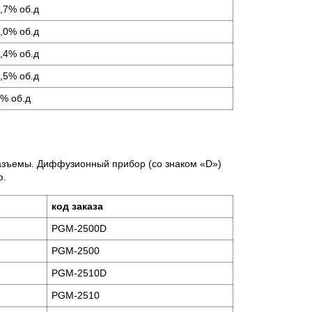
1,7% об.д
2,0% об.д
1,4% об.д
5,5% об.д
4% об.д
разъемы. Диффузионный прибор (со знаком «D»)
ю.
код заказа
PGM-2500D
PGM-2500
PGM-2510D
PGM-2510