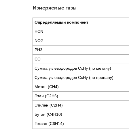
Измеряемые газы
Определяемый компонент
HCN
NO2
PH3
CO
Сумма углеводородов CxHy (по метану)
Сумма углеводородов CxHy (по пропану)
Метан (CH4)
Этан (C2H6)
Этилен (C2H4)
Бутан (C4H10)
Гексан (C6H14)