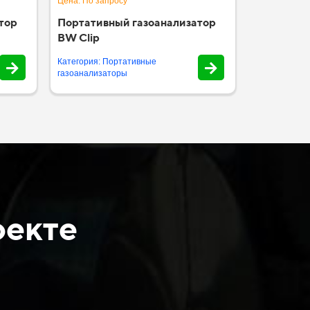
Цена: По запросу
тор
Портативный газоанализатор
BW Clip
Категория: Портативные
газоанализаторы
оекте