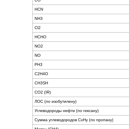
CO
HCN
NH3
Cl2
HCHO
NO2
NO
PH3
C2H4O
CH3SH
CO2 (IR)
ЛОС (по изобутилену)
Углеводороды нефти (по гексану)
Сумма углеводородов CxHy (по пропану)