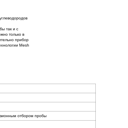
 углеводородов
бы так и с
жно только в
ительно прибор
ехнологии Mesh
узионным отбором пробы