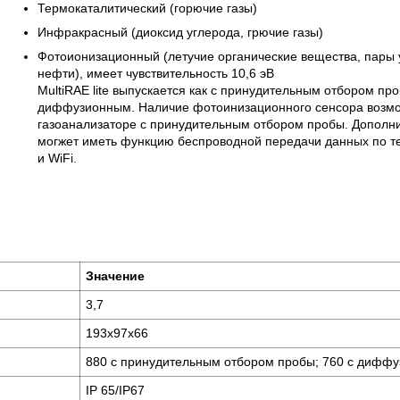
Термокаталитический (горючие газы)
Инфракрасный (диоксид углерода, грючие газы)
Фотоионизационный (летучие органические вещества, пары
нефти), имеет чувствительность 10,6 эВ
MultiRAE lite выпускается как с принудительным отбором про
диффузионным. Наличие фотоинизационного сенсора возмо
газоанализаторе с принудительным отбором пробы. Дополн
могжет иметь функцию беспроводной передачи данных по т
и WiFi.
Значение
3,7
193x97x66
880 с принудительным отбором пробы; 760 с дифф
IP 65/IP67