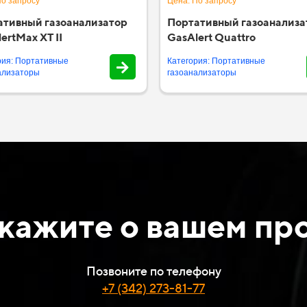
По запросу
Цена: По запросу
ативный газоанализатор
Портативный газоанализа
ertMax XT II
GasAlert Quattro
рия: Портативные
Категория: Портативные
ализаторы
газоанализаторы
кажите о вашем пр
Позвоните по телефону
+7 (342) 273-81-77