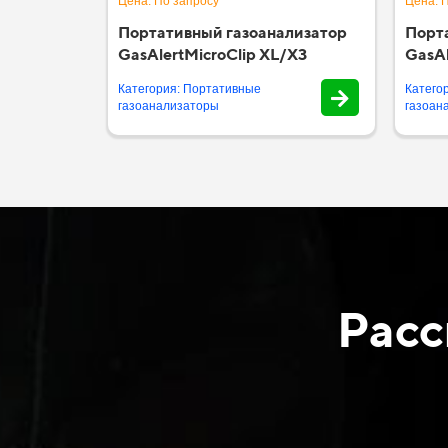
Цена: По запросу
Цена: 
Портативный газоанализатор
Порт
GasAlertMicroClip XL/X3
GasAl
Категория: Портативные
Катего
газоанализаторы
газоан
Расс